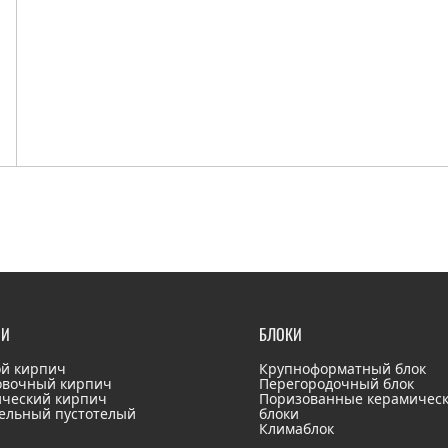
ЧИ
БЛОКИ
й кирпич
Крупноформатный блок
овочный кирпич
Перегородочный блок
ческий кирпич
Поризованные керамичес
ельный пустотелый
блоки
ч
Климаблок