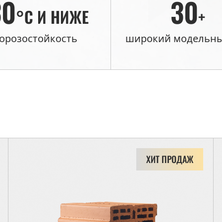
30
30
°C И НИЖЕ
+
орозостойкость
широкий модельны
ХИТ ПРОДАЖ