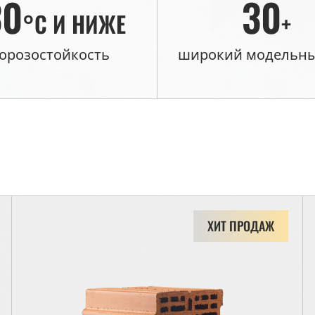
30
30
°C И НИЖЕ
+
орозостойкость
широкий модельны
ХИТ ПРОДАЖ