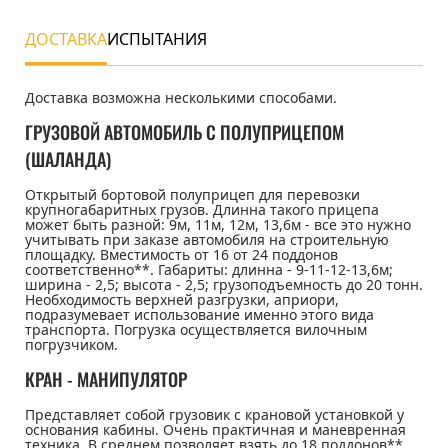
ДОСТАВКА
ИСПЫТАНИЯ
Доставка
Доставка возможна несколькими способами.
ГРУЗОВОЙ АВТОМОБИЛЬ С ПОЛУПРИЦЕПОМ
(ШАЛАНДА)
Открытый бортовой полуприцеп для перевозки
крупногабаритных грузов. Длинна такого прицепа
может быть разной: 9м, 11м, 12м, 13,6м - все это нужно
учитывать при заказе автомобиля на строительную
площадку. Вместимость от 16 от 24 поддонов
соответственно**. Габариты: длинна - 9-11-12-13,6м;
ширина - 2,5; высота - 2,5; грузоподъемность до 20 тонн.
Необходимость верхней разгрузки, априори,
подразумевает использование именно этого вида
транспорта. Погрузка осуществляется вилочным
погрузчиком.
КРАН - МАНИПУЛЯТОР
Представляет собой грузовик с крановой установкой у
основания кабины. Очень практичная и маневренная
техника. В среднем позволяет взять до 18 поддонов**.