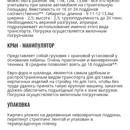
может быть разной: 9м, 11м, 12м, 13,6м - все это нужно
учитывать при заказе автомобиля на строительную
площадку. Вместимость от 16 от 24 поддонов
соответственно**. Габариты: длинна - 9-11-12-13,6м;
ширина - 2,5; высота - 2,5; грузоподъемность до 20 тонн.
Необходимость верхней разгрузки, априори,
подразумевает использование именно этого вида
транспорта. Погрузка осуществляется вилочным
погрузчиком.
КРАН - МАНИПУЛЯТОР
Представляет собой грузовик с крановой установкой у
основания кабины. Очень практичная и маневренная
техника. В среднем позволяет взять до 18 поддонов**.
Евро-фура и шаланда, являются самым удобным и
распространенным видом транспорта для доставки
кирпичных изделий на стройку. Но для того, чтобы без
труда удалось принять такую крупную машину, заказчик
должен обеспечить подъездные пути к зоне выгрузки.
Погрузка осуществляется вилочным погрузчиком.
УПАКОВКА
Кирпич уложен на деревянные невозвратные поддоны,
перетянут стреппинг лентой и упакован в
термоусадочную пленку.